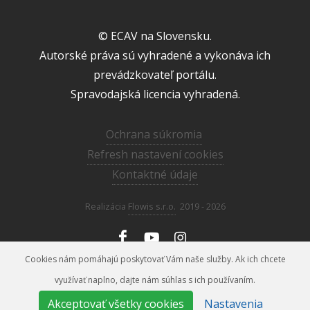
© ECAV na Slovensku.
Autorské práva sú vyhradené a vykonáva ich
prevádzkovateľ portálu.
Spravodajská licencia vyhradená.
Ochrana súkromia
Refresh nastavení cookies
Kontaktné údaje
Realizácia
Flowis s.r.o.
2019 - 2026
Cookies nám pomáhajú poskytovať Vám naše služby. Ak ich chcete
zem.kostolany@ecav.sk
+421 46 548 86 08,
využívať naplno, dajte nám súhlas s ich používaním.
Akceptovať všetky cookies
Nastavenia