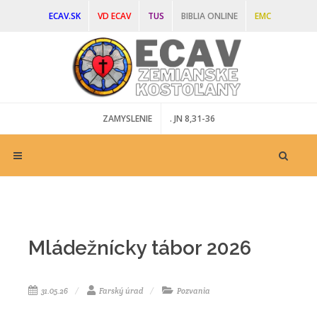
ECAV.SK
VD ECAV
TUS
BIBLIA ONLINE
EMC
SEM - MLÁDEŽ
SEŽ - ŽENY
DIAKONIA
ZAMYSLENIE
. JN 8,31-36
Mládežnícky tábor 2026
31.05.26
Farský úrad
Pozvania