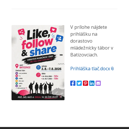
V prílohe nájdete
prihlášku na
dorastovo
mládežnícky tábor v
Batizovciach.
Prihláška tlač.docx